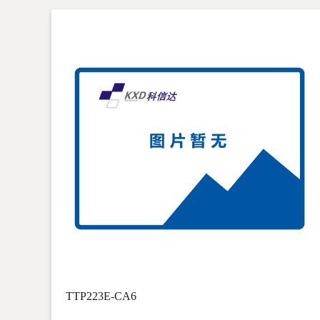
TTP223E-CA6