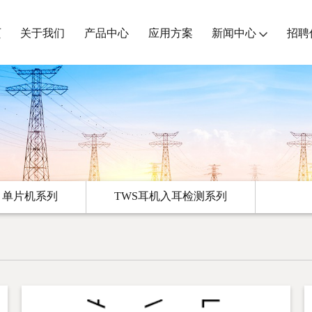
页
关于我们
产品中心
应用方案
新闻中心
招聘
单片机系列
TWS耳机入耳检测系列