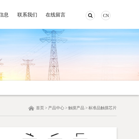
信息
联系我们
在线留言
CN
首页
>
产品中心
>
触摸产品
>
标准品触摸芯片